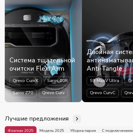
Двойная систе
Система тщательной
антинаматыва
очитски Flexi Arm
Anti-Tangle
Qrevo CurvX
Saros 10R
S9 MaxV Ultra
Qr
Saros Z70
Qrevo Curv
Qrevo CurvC
Qre
Лучшие предложения
Флагман 2025
Модель 2025
Уборка паром
С подключением