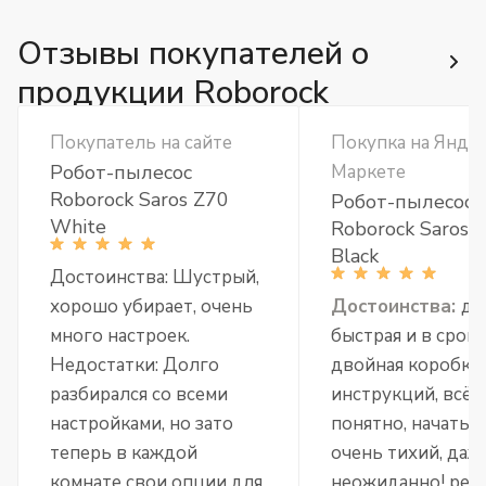
Отзывы покупателей о
продукции Roborock
Покупатель на сайте
Покупка на Янде
Робот-пылесос
Маркете
Roborock Saros Z70
Робот-пылесос
White
Roborock Saros 
Black
Достоинства: Шустрый,
хорошо убирает, очень
Достоинства:
до
много настроек.
быстрая и в срок.
Недостатки: Долго
двойная коробка,
разбирался со всеми
инструкций, всё
настройками, но зато
понятно, начать л
теперь в каждой
очень тихий, даж
комнате свои опции для
неожиданно! реа