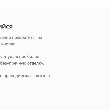
ийся
венно превратится из
м кнопки.
ует удаление более
 безупречную отделку.
k, проводимым с грязью и