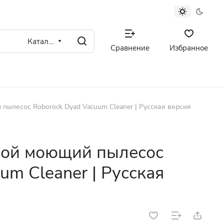
Каталог
Сравнение
Избранное
пылесос Roborock Dyad Vacuum Cleaner | Русская версия
ной моющий пылесос
um Cleaner | Русская