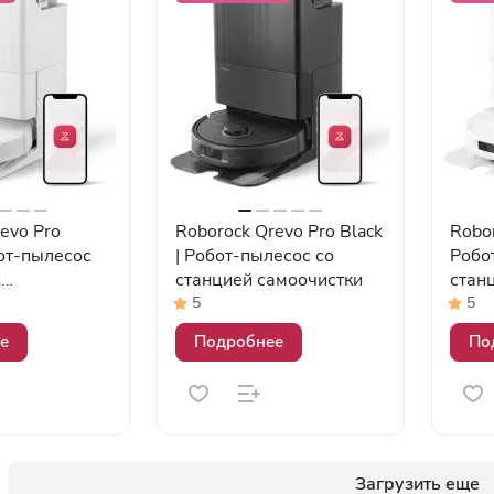
evo Pro
Roborock Qrevo Pro Black
Robor
бот-пылесос
| Робот-пылесос со
Робо
й
станцией самоочистки
стан
и
5
5
е
Подробнее
По
Загрузить еще