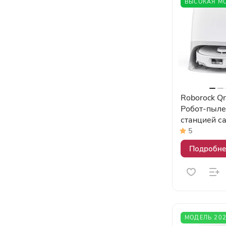
ВЫСОКАЯ М
Roborock Qr
Робот-пыле
станцией с
5
Подробне
МОДЕЛЬ 20