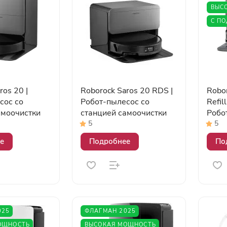
ВЫСО
С П
ros 20 |
Roborock Saros 20 RDS |
Robo
сос со
Робот-пылесос со
Refil
амоочистки
станцией самоочистки
Робо
стан
5
5
подк
е
Подробнее
По
водо
кана
025
ФЛАГМАН 2025
ОЩНОСТЬ
ВЫСОКАЯ МОЩНОСТЬ