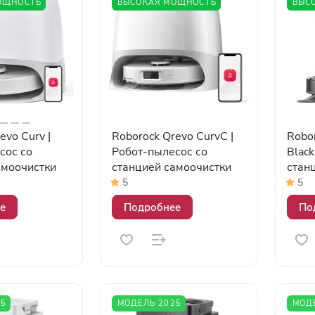
ОЩНОСТЬ
ВЫСОКАЯ МОЩНОСТЬ
ВЫС
evo Curv |
Roborock Qrevo CurvC |
Robor
сос со
Робот-пылесос со
Black
амоочистки
станцией самоочистки
стан
5
5
е
Подробнее
По
25
МОДЕЛЬ 2025
МОД