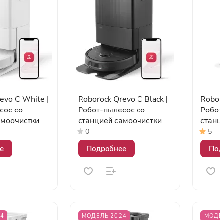
evo C White |
Roborock Qrevo C Black |
Robor
сос со
Робот-пылесос со
Робо
амоочистки
станцией самоочистки
стан
0
5
е
Подробнее
По
24
МОДЕЛЬ 2024
МОД