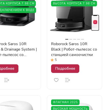
ТА КОРПУСА 7.98 СМ
ВЫСОТА КОРПУСА 7.98 СМ
ОДКЛЮЧЕНИЕМ К ВОДЕ
rock Saros 10R
Roborock Saros 10R
l & Drainage System |
Black | Робот-пылесос со
т-пылесос со
станцией самоочистки
цией самоочистки с
5
лючением к
дробнее
Подробнее
проводу и
лизации
ФЛАГМАН 2025
ВЫСОКАЯ МОЩНОСТЬ