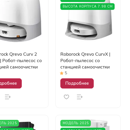
ВЫСОТА КОРПУСА 7.98 СМ
ock Qrevo Curv 2
Roborock Qrevo CurvX |
| Робот-пылесос со
Робот-пылесос со
цией самоочистки
станцией самоочистки
5
дробнее
Подробнее
ЕЛЬ 2025
МОДЕЛЬ 2025