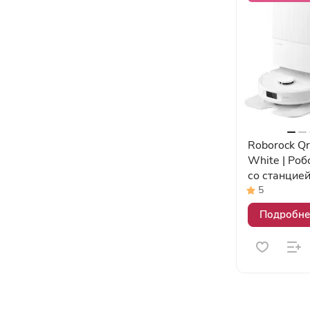
Roborock Qr
White | Ро
со станцие
самоочистк
5
Подробне