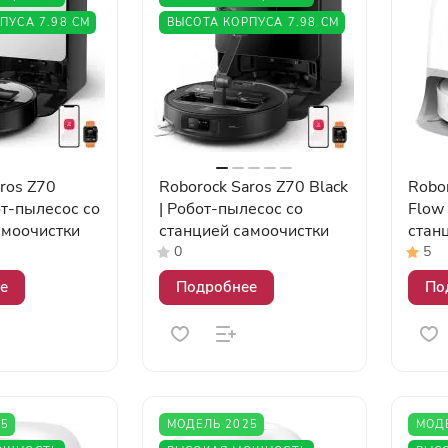
ПУСА 7.98 СМ
ВЫСОТА КОРПУСА 7.98 СМ
ros Z70
Roborock Saros Z70 Black
Robor
бот-пылесос со
| Робот-пылесос со
Flow 
амоочистки
станцией самоочистки
стан
0
5
е
Подробнее
По
25
МОДЕЛЬ 2025
МОД