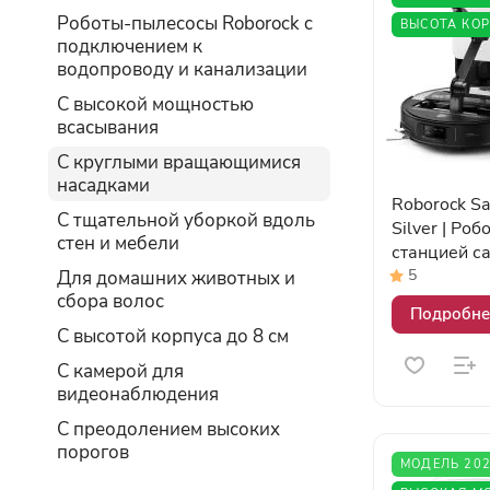
Роботы-пылесосы Roborock c
ВЫСОТА КОР
подключением к
водопроводу и канализации
С высокой мощностью
всасывания
С круглыми вращающимися
насадками
Roborock Sa
С тщательной уборкой вдоль
Silver | Ро
стен и мебели
станцией с
5
Для домашних животных и
сбора волос
Подробне
С высотой корпуса до 8 см
С камерой для
видеонаблюдения
С преодолением высоких
порогов
МОДЕЛЬ 20