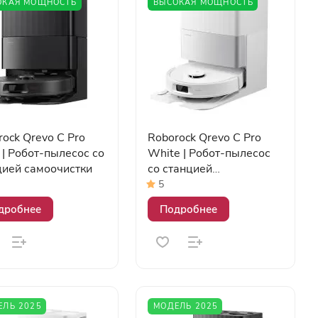
ОКАЯ МОЩНОСТЬ
ВЫСОКАЯ МОЩНОСТЬ
ock Qrevo C Pro
Roborock Qrevo C Pro
 | Робот-пылесос со
White | Робот-пылесос
цией самоочистки
со станцией
самоочистки
5
дробнее
Подробнее
ЕЛЬ 2025
МОДЕЛЬ 2025