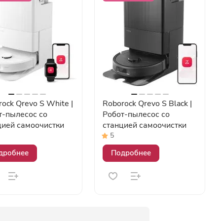
ock Qrevo S White |
Roborock Qrevo S Black |
т-пылесос со
Робот-пылесос со
цией самоочистки
станцией самоочистки
5
дробнее
Подробнее