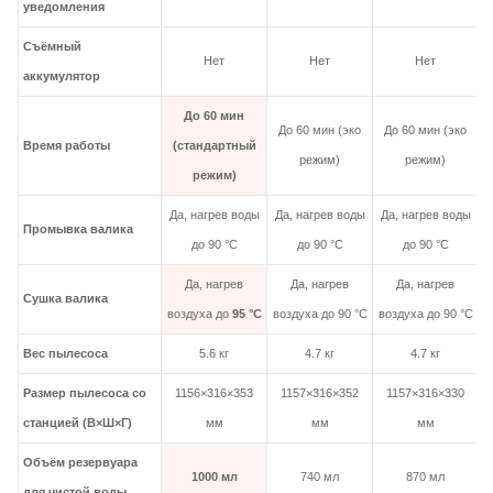
уведомления
Съёмный
Нет
Нет
Нет
аккумулятор
До 60 мин
До 60 мин (эко
До 60 мин (эко
Время работы
(стандартный
режим)
режим)
режим)
Да, нагрев воды
Да, нагрев воды
Да, нагрев воды
Д
Промывка валика
до 90 °C
до 90 °C
до 90 °C
Да, нагрев
Да, нагрев
Да, нагрев
Сушка валика
воздуха до
95 °C
воздуха до 90 °C
воздуха до 90 °C
в
Вес пылесоса
5.6 кг
4.7 кг
4.7 кг
Размер пылесоса со
1156×316×353
1157×316×352
1157×316×330
станцией (В×Ш×Г)
мм
мм
мм
Объём резервуара
1000 мл
740 мл
870 мл
для чистой воды