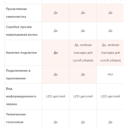
Проактивная
Да
Да
Да
самоочистка
Скребок против
Да
Да
Да
наматывания волос
Да, зелёная
Да, зелёная
Наличие подсветки
Да
(насадка для
(насадка для
сухой уборки)
сухой уборки)
Подключение в
Да
Да
Нет
приложение
Вид
информационного
LED‑дисплей
LED‑дисплей
LED‑дисплей
экрана
Технические
голосовые
Да
Да
Да