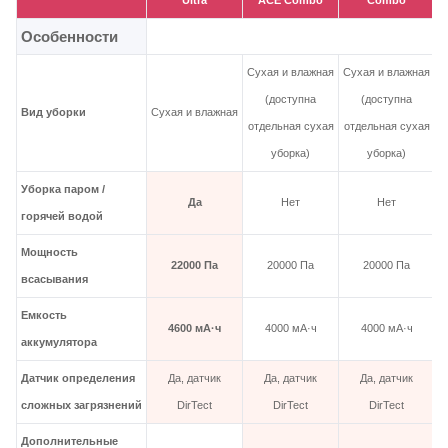
Ultra
ACE Combo
Combo
Особенности
Сухая и влажная
Сухая и влажная
(доступна
(доступна
Вид уборки
Сухая и влажная
С
отдельная сухая
отдельная сухая
уборка)
уборка)
Уборка паром /
Да
Нет
Нет
горячей водой
Мощность
22000 Па
20000 Па
20000 Па
всасывания
Емкость
4600 мА·ч
4000 мА·ч
4000 мА·ч
аккумулятора
Датчик определения
Да, датчик
Да, датчик
Да, датчик
сложных загрязнений
DirTect
DirTect
DirTect
Дополнительные