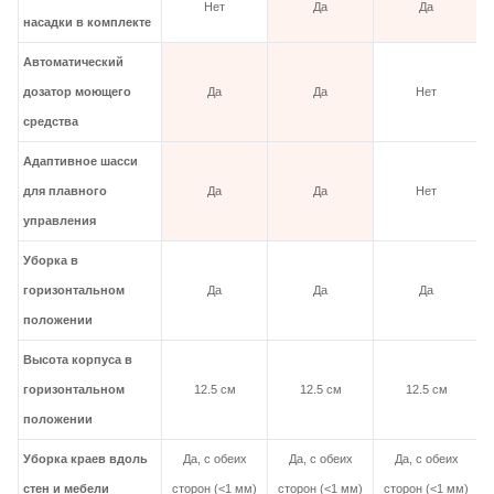
Нет
Да
Да
насадки в комплекте
Автоматический
дозатор моющего
Да
Да
Нет
средства
Адаптивное шасси
для плавного
Да
Да
Нет
управления
Уборка в
горизонтальном
Да
Да
Да
положении
Высота корпуса в
горизонтальном
12.5 см
12.5 см
12.5 см
положении
Уборка краев вдоль
Да, с обеих
Да, с обеих
Да, с обеих
стен и мебели
сторон (<1 мм)
сторон (<1 мм)
сторон (<1 мм)