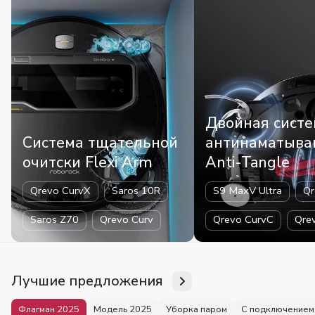
Двойная систе
Система тщательной
антинаматыва
очитски Flexi Arm
Anti-Tangle
Qrevo CurvX
Saros 10R
S9 MaxV Ultra
Qr
Saros Z70
Qrevo Curv
Qrevo CurvC
Qre
Лучшие предложения
Флагман 2025
Модель 2025
Уборка паром
С подключением