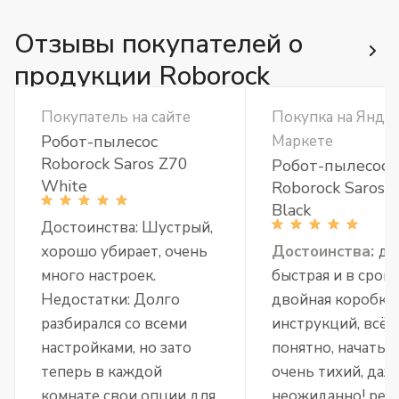
Отзывы покупателей о
продукции Roborock
Покупатель на сайте
Покупка на Янде
Робот-пылесос
Маркете
Roborock Saros Z70
Робот-пылесос
White
Roborock Saros 
Black
Достоинства: Шустрый,
хорошо убирает, очень
Достоинства:
до
много настроек.
быстрая и в срок.
Недостатки: Долго
двойная коробка,
разбирался со всеми
инструкций, всё
настройками, но зато
понятно, начать л
теперь в каждой
очень тихий, даж
комнате свои опции для
неожиданно! реа