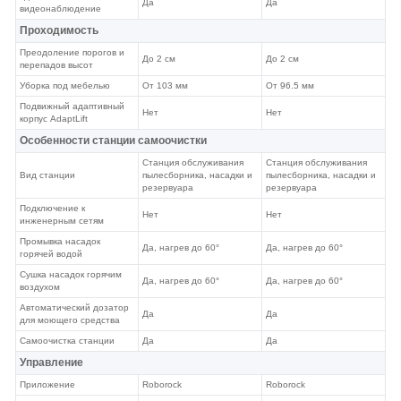
Да
Да
видеонаблюдение
Проходимость
Преодоление порогов и
До 2 см
До 2 см
перепадов высот
Уборка под мебелью
От 103 мм
От 96.5 мм
Подвижный адаптивный
Нет
Нет
корпус AdaptLift
Особенности станции самоочистки
Станция обслуживания
Станция обслуживания
Вид станции
пылесборника, насадки и
пылесборника, насадки и
резервуара
резервуара
Подключение к
Нет
Нет
инженерным сетям
Промывка насадок
Да, нагрев до 60°
Да, нагрев до 60°
горячей водой
Сушка насадок горячим
Да, нагрев до 60°
Да, нагрев до 60°
воздухом
Автоматический дозатор
Да
Да
для моющего средства
Самоочистка станции
Да
Да
Управление
Приложение
Roborock
Roborock