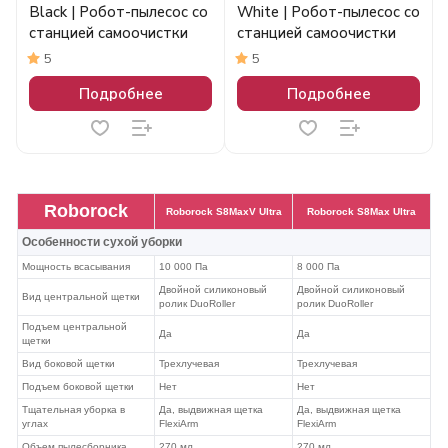
Black | Робот-пылесос со
White | Робот-пылесос со
станцией самоочистки
станцией самоочистки
5
5
Подробнее
Подробнее
Roborock
Roborock S8MaxV Ultra
Roborock S8Max Ultra
Особенности сухой уборки
Мощность всасывания
10 000 Па
8 000 Па
Двойной силиконовый
Двойной силиконовый
Вид центральной щетки
ролик DuoRoller
ролик DuoRoller
Подъем центральной
Да
Да
щетки
Вид боковой щетки
Трехлучевая
Трехлучевая
Подъем боковой щетки
Нет
Нет
Тщательная уборка в
Да, выдвижная щетка
Да, выдвижная щетка
углах
FlexiArm
FlexiArm
Объем пылесборника
270 мл
270 мл