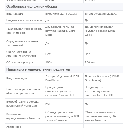
Особенности влажной уборки
Вид насадки
Вибрирующая насадка
Вибрирующая насадка
Подъем насадки на ковре
Да
Да
Да, дополнительная
Да, дополнительная
Тщательная уборка вдоль
круглая насадка Extra
круглая насадка Extra
стен и мебели
Edge
Edge
Определение сложных
Да
Да
загрязнений
Сброс насадки на
Нет
Нет
станции самоочистки
Объем резервуара
100 мл
100 мл
Навигация и определение предметов
Лазерный датчик (LiDAR
Лазерный датчик (LiDAR
Вид навигации
PreciSense)
PreciSense)
Продвинутая
Продвинутая
Система определения и
интеллектуальная
интеллектуальная
объезда предметов
система Reactive 3D
система Reactive 3D
Боковой датчик обхода
Нет
Нет
препятствий VertiBeam
Объезд препятствий с
Объезд препятствий с
Количество
распознаванием до 108
распознаванием до 62
определяемых объектов
типов объектов
типов объектов
Удалённое