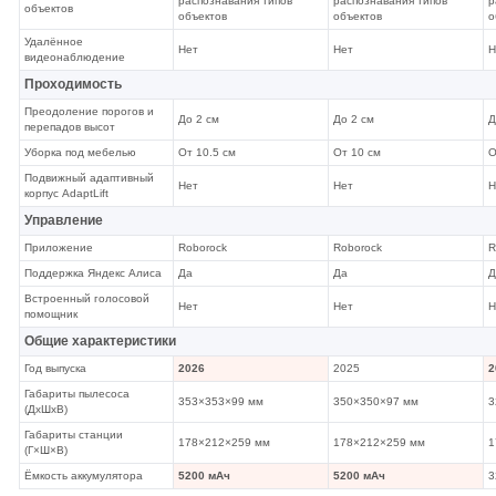
распознавания типов
распознавания типов
р
объектов
объектов
объектов
о
Удалённое
Нет
Нет
Н
видеонаблюдение
Проходимость
Преодоление порогов и
До 2 см
До 2 см
Д
перепадов высот
Уборка под мебелью
От 10.5 см
От 10 см
О
Подвижный адаптивный
Нет
Нет
Н
корпус AdaptLift
Управление
Приложение
Roborock
Roborock
R
Поддержка Яндекс Алиса
Да
Да
Д
Встроенный голосовой
Нет
Нет
Н
помощник
Общие характеристики
Год выпуска
2026
2025
2
Габариты пылесоса
353×353×99 мм
350×350×97 мм
3
(ДхШхВ)
Габариты станции
178×212×259 мм
178×212×259 мм
1
(Г×Ш×В)
Ёмкость аккумулятора
5200 мАч
5200 мАч
3