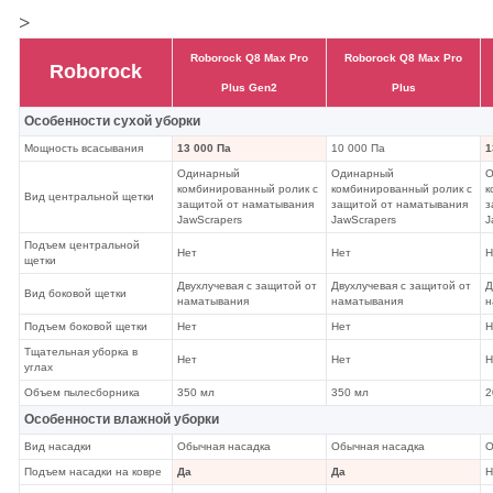
>
Roborock Q8 Max Pro
Roborock Q8 Max Pro
Roborock
Plus Gen2
Plus
Особенности сухой уборки
Мощность всасывания
13 000 Па
10 000 Па
1
Одинарный
Одинарный
О
комбинированный ролик с
комбинированный ролик с
к
Вид центральной щетки
защитой от наматывания
защитой от наматывания
з
JawScrapers
JawScrapers
J
Подъем центральной
Нет
Нет
Н
щетки
Двухлучевая с защитой от
Двухлучевая с защитой от
Д
Вид боковой щетки
наматывания
наматывания
н
Подъем боковой щетки
Нет
Нет
Н
Тщательная уборка в
Нет
Нет
Н
углах
Объем пылесборника
350 мл
350 мл
2
Особенности влажной уборки
Вид насадки
Обычная насадка
Обычная насадка
О
Подъем насадки на ковре
Да
Да
Н