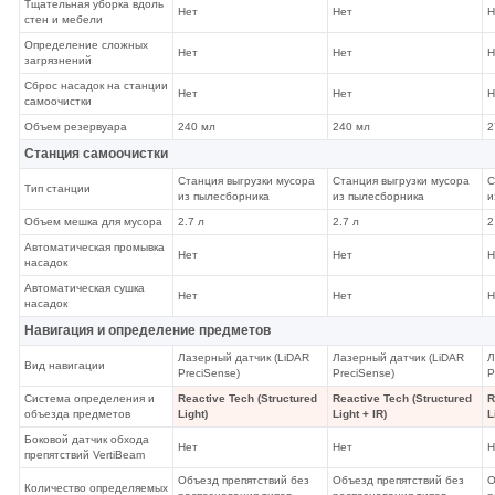
Тщательная уборка вдоль
Нет
Нет
Н
стен и мебели
Определение сложных
Нет
Нет
Н
загрязнений
Сброс насадок на станции
Нет
Нет
Н
самоочистки
Объем резервуара
240 мл
240 мл
2
Станция самоочистки
Станция выгрузки мусора
Станция выгрузки мусора
С
Тип станции
из пылесборника
из пылесборника
и
Объем мешка для мусора
2.7 л
2.7 л
2
Автоматическая промывка
Нет
Нет
Н
насадок
Автоматическая сушка
Нет
Нет
Н
насадок
Навигация и определение предметов
Лазерный датчик (LiDAR
Лазерный датчик (LiDAR
Л
Вид навигации
PreciSense)
PreciSense)
P
Система определения и
Reactive Tech (Structured
Reactive Tech (Structured
R
объезда предметов
Light)
Light + IR)
L
Боковой датчик обхода
Нет
Нет
Н
препятствий VertiBeam
Объезд препятствий без
Объезд препятствий без
О
Количество определяемых